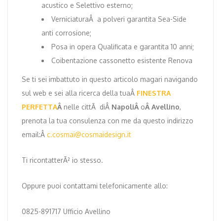
acustico e Selettivo esterno;
VerniciaturaÂ a polveri garantita Sea-Side
anti corrosione;
Posa in opera Qualificata e garantita 10 anni;
Coibentazione cassonetto esistente Renova
Se ti sei imbattuto in questo articolo magari navigando
sul web e sei alla ricerca della tuaÂ
FINESTRA
PERFETTA
Â
nelle cittÃ diÂ
NapoliÂ
o
Â Avellino
,
prenota la tua consulenza con me da questo indirizzo
email:Â
c.cosmai@cosmaidesign.it
Ti ricontatterÃ² io stesso.
Oppure puoi contattami telefonicamente allo:
0825-891717 Ufficio Avellino