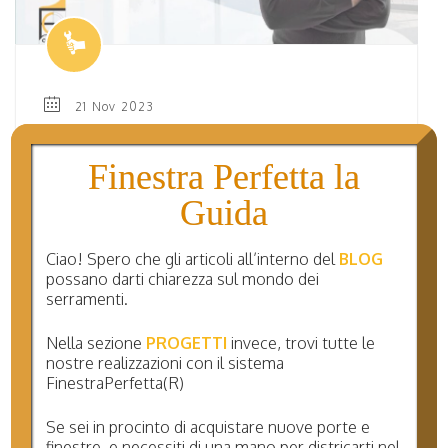
21 Nov 2023
SERRAMENTI ANTIEFFRAZIONE A ARIANO IRPINO
Finestra Perfetta la
Vediamo insieme come rendere piÃ¹ sicura la nostra
abitazione con l’installazione di serramenti con
Guida
classe di sicurezza adeguata.
Ciao! Spero che gli articoli all’interno del
BLOG
possano darti chiarezza sul mondo dei
serramenti.
Nella sezione
PROGETTI
invece, trovi tutte le
nostre realizzazioni con il sistema
FinestraPerfetta(R)
Se sei in procinto di acquistare nuove porte e
finestre, e necessiti di una mano per districarti nel