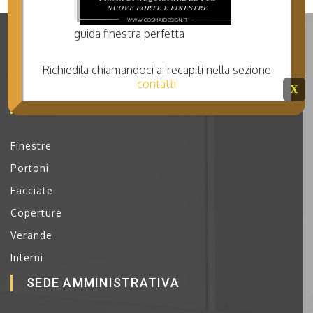
guida finestra perfetta
Richiedila chiamandoci ai recapiti nella sezione
contatti
X
I NOSTRI PRODOTTI
Finestre
Portoni
Facciate
Coperture
Verande
Interni
SEDE AMMINISTRATIVA