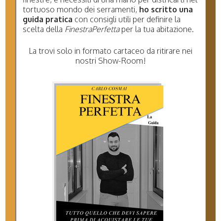
tortuoso mondo dei serramenti,
ho scritto una
guida pratica
con consigli utili per definire la
scelta della
FinestraPerfetta
per la tua abitazione.
La trovi solo in formato cartaceo da ritirare nei
16 Nov 2023
nostri Show-Room!
VETRI SERRAMENTI: DOPPIA LASTRA O TRIPLO
VETRO?
Scelta serramenti, meglio finestre con vetri doppia
camera tripla lastra o doppia lastra con una camera
singola?