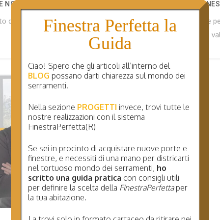
E NOVITA’
COME SCEGLIERE LA FINE
Finestra Perfetta la
sto di nuovi serramenti?
Come scegliere la finestre pe
dei nuovi infissi dobbiamo va
Guida
Ciao! Spero che gli articoli all’interno del
BLOG
possano darti chiarezza sul mondo dei
serramenti.
Nella sezione
PROGETTI
invece, trovi tutte le
nostre realizzazioni con il sistema
FinestraPerfetta(R)
Se sei in procinto di acquistare nuove porte e
finestre, e necessiti di una mano per districarti
nel tortuoso mondo dei serramenti,
ho
scritto una guida pratica
con consigli utili
per definire la scelta della
FinestraPerfetta
per
la tua abitazione.
La trovi solo in formato cartaceo da ritirare nei