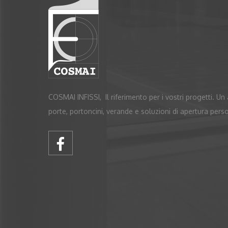
COSMAI INFISSI, Il riferimento per i vostri progetti. U
porte, portoncini, verande e soluzioni di apertura pers