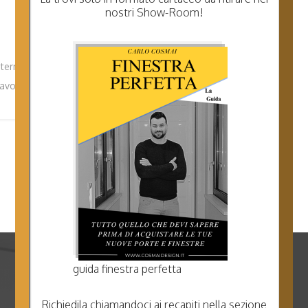
nostri Show-Room!
o termico o pvc. Cosa
lavoro soddisfacente?
guida finestra perfetta
Richiedila chiamandoci ai recapiti nella sezione