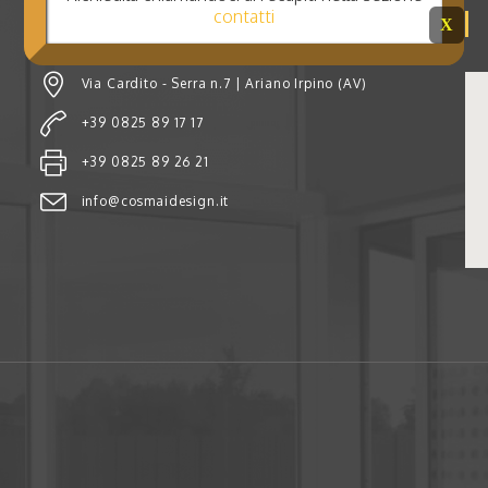
contatti
SEDE AMMINISTRATIVA
X
Via Cardito - Serra n.7 | Ariano Irpino (AV)
+39 0825 89 17 17
+39 0825 89 26 21
info@cosmaidesign.it