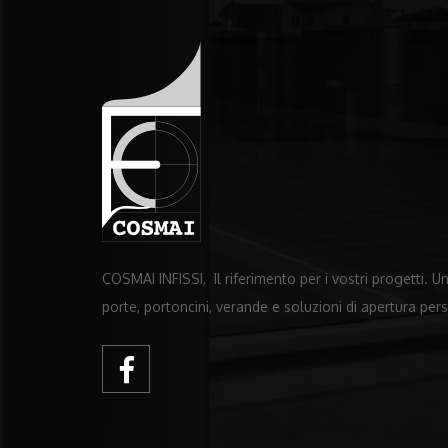
COSMAI INFISSI, Il riferimento per i vostri progetti. 
porte, portoncini, verande e soluzioni di apertura per