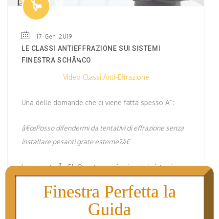
17 Gen 2019
LE CLASSI ANTIEFFRAZIONE SUI SISTEMI
FINESTRA SCHÃ¼CO
Video Classi Anti-Effrazione
Una delle domande che ci viene fatta spesso Ã¨:
â€œPosso difendermi da tentativi di effrazione senza
installare pesanti grate esterne?â€
La risposta Ã¨ SI. Questo grazie ai nostri sistemi
finestra e porte-finestra in alluminio a taglio termico
Finestra Perfetta la
SchÃ¼co, equipaggiati con ferramenta interamente a
Guida
scomparsa della serie
SimplySmart
certificati in