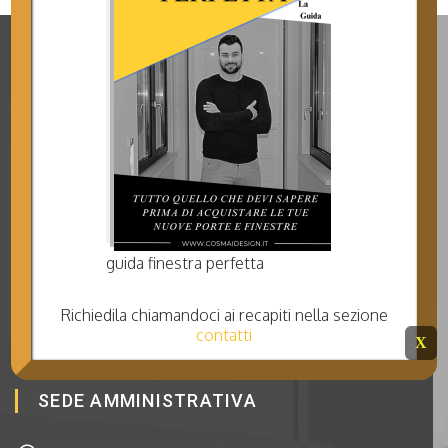
I NOSTRI PRODOTTI
Finestre
Portoni
guida finestra perfetta
Facciate
Coperture
Richiedila chiamandoci ai recapiti nella sezione
Verande
contatti
X
Interni
SEDE AMMINISTRATIVA