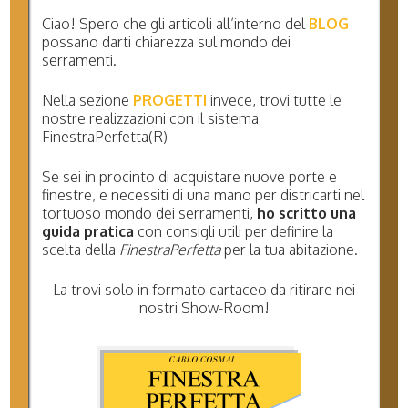
classe RC1- RC2 ed RC3.
Ciao! Spero che gli articoli all’interno del
BLOG
possano darti chiarezza sul mondo dei
Scopriamo insieme le classi di sicurezza sui sistemi
serramenti.
finestra SchÃ¼co in alluminio a taglio termico (anti
Nella sezione
PROGETTI
invece, trovi tutte le
effrazione)
nostre realizzazioni con il sistema
FinestraPerfetta(R)
Oggi giorno non Ã¨ raro aprire i giornali e leggere di
Se sei in procinto di acquistare nuove porte e
abitazioni messe a soqquadro da malviventi che nel
finestre, e necessiti di una mano per districarti nel
cuore della notte (ma non solo) entrano in casa alla
tortuoso mondo dei serramenti,
ho scritto una
ricerca di beni.
guida pratica
con consigli utili per definire la
scelta della
FinestraPerfetta
per la tua abitazione.
La trovi solo in formato cartaceo da ritirare nei
nostri Show-Room!